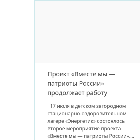
десять лет объединяет тысячи
жителей города и стал одним из
самых заметных спортивных
событий Якутска. Александр
занимается любительским […]
Проект «Вместе мы —
патриоты России»
продолжает работу
17 июля в детском загородном
стационарно‑оздоровительном
лагере «Энергетик» состоялось
второе мероприятие проекта
«Вместе мы — патриоты России».