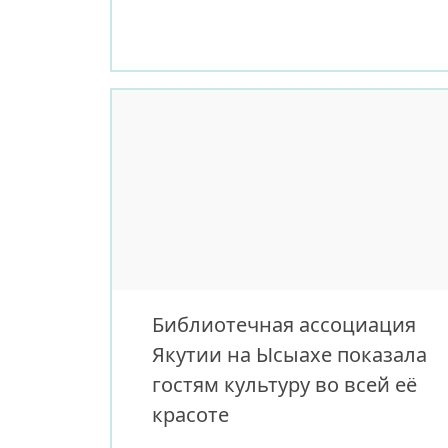
Главная цель встреч — показать
детям, что патриотизм начинается
с уважения к истории своей
страны и к людям, которые своим
трудом и подвигом укрепляли
государство. В этот день к проекту
присоединились представители
Прокуратуры РС (Я), которые
провели […]
Библиотечная ассоциация
Якутии на Ысыахе показала
гостям культуру во всей её
красоте