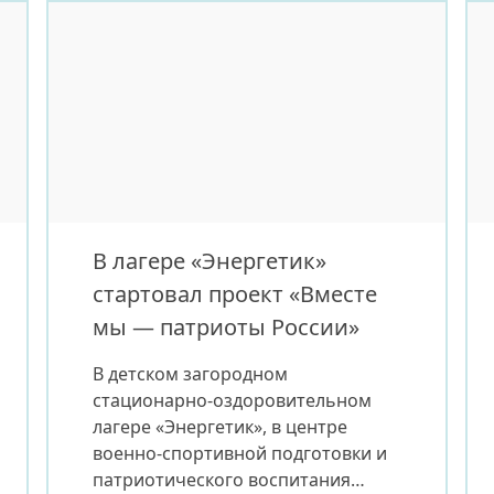
уважения к истории своей страны,
ее героям и традиционным
ценностям. В этот день для
участников лагеря была
организована комплексная
просветительская программа с
участием специалистов
Национальной библиотеки РС(Я),
представителей Якутского
отделения Сбера […]
В лагере «Энергетик»
стартовал проект «Вместе
мы — патриоты России»
В детском загородном
стационарно-оздоровительном
лагере «Энергетик», в центре
военно-спортивной подготовки и
патриотического воспитания