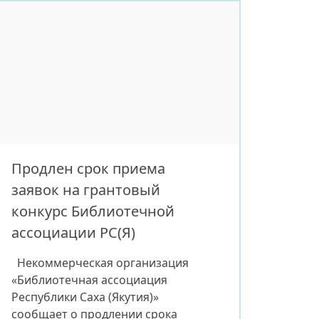
жителями столицы, признание
Вашего профессионального
опыта, ответственности и
готовности работать во благо
города и его жителей. Якутск —
город […]
Продлен срок приема
заявок на грантовый
конкурс Библиотечной
ассоциации РС(Я)
Некоммерческая организация
«Библиотечная ассоциация
Республики Саха (Якутия)»
сообщает о продлении срока