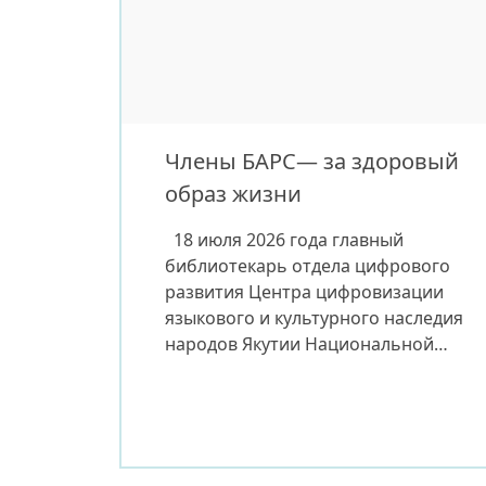
культуры, искусства, креативных
индустрий, улучшению качества
жизни населения и укреплению
гражданского общества.
Напомним, что особое внимание
Ассоциация уделяет инициативам,
Члены БАРС— за здоровый
реализуемым […]
образ жизни
18 июля 2026 года главный
библиотекарь отдела цифрового
развития Центра цифровизации
языкового и культурного наследия
народов Якутии Национальной
библиотеки РС(Я) и член
Библиотечной ассоциации Якутии
Александр Чемезов принял
участие в юбилейном drivee
Якутском полумарафоне. Забег уже