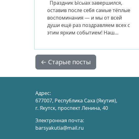
Праздник Ысыах завершился,
оставив после себя самые тёплые
воспоминания — и мы от всей
души ещё раз поздравляем всех с
этим ярким событием! Наш
праздник украсило присутствие
почётных гостей и участников II
Международного фестиваля
←
Старые посты
«Книжный ветер» и XII Форума
молодых библиотекарей. Среди
них — заведующая Челябинской
областной библиотекой для
молодёжи Ольга Арапова,
Адрес:
заместитель генерального […]
677007, Республика Саха (Якутия),
г. Якутск, проспект Ленина, 40
Электронная почта:
barsyakutia@mail.ru