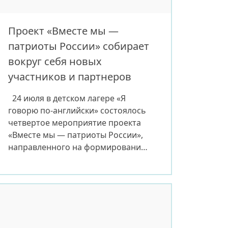
Проект «Вместе мы —
патриоты России» собирает
вокруг себя новых
участников и партнеров
24 июля в детском лагере «Я
говорю по-английски» состоялось
четвертое мероприятие проекта
«Вместе мы — патриоты России»,
направленного на формирование
у подрастающего поколения
уважения к истории своей страны,
ее героям и традиционным
ценностям. Для участников лагеря
была организована комплексная
патриотическая программа с