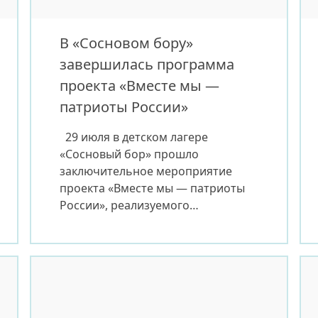
В «Сосновом бору»
завершилась программа
проекта «Вместе мы —
патриоты России»
29 июля в детском лагере
«Сосновый бор» прошло
заключительное мероприятие
проекта «Вместе мы — патриоты
России», реализуемого
Национальной библиотекой
Республики Саха (Якутия) и
Библиотечной ассоциацией РС(Я)
совместно с участниками проекта
«Литературный перерыв». Работа
была направлена на