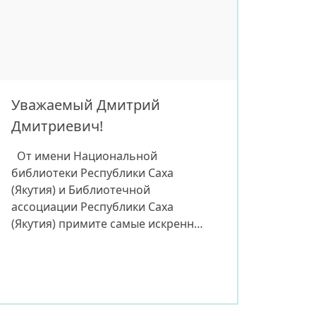
участием специалистов
Управления Федеральной
налоговой службы по Республике
Саха (Якутия), представителей
Национальной […]
Уважаемый Дмитрий
Дмитриевич!
От имени Национальной
библиотеки Республики Саха
(Якутия) и Библиотечной
ассоциации Республики Саха
(Якутия) примите самые искренние
поздравления с избранием на
должность Главы городского
округа «город Якутск»! Ваше
избрание — это свидетельство
высокого доверия, оказанного Вам