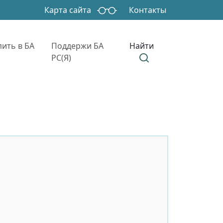
Карта сайта
Контакты
Найти
пить в БА
Поддержи БА
РС(Я)