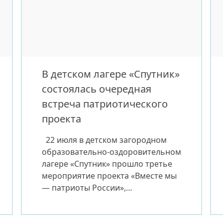
формирование у детей и
подростков уважения к истории
страны и её героям. Около трёх
сотен ребят приняли участие […]
В детском лагере «Спутник»
состоялась очередная
встреча патриотического
проекта
22 июля в детском загородном
образовательно-оздоровительном
лагере «Спутник» прошло третье
мероприятие проекта «Вместе мы
— патриоты России»,
направленного на формирование
у подрастающего поколения