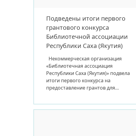
Подведены итоги первого
грантового конкурса
Библиотечной ассоциации
Республики Саха (Якутия)
Некоммерческая организация
«Библиотечная ассоциация
Республики Саха (Якутия)» подвела
итоги первого конкурса на
предоставление грантов для
реализации проектов в области
культуры, искусства и креативных
индустрий. Конкурс был направлен
на поддержку социально
значимых инициатив,
способствующих развитию